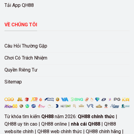
Tải App QH88
VỀ CHÚNG TÔI
Câu Hỏi Thường Gặp
Chơi Có Trách Nhiệm
Quyền Riêng Tư
Sitemap
Từ khóa tìm kiếm
QH88
năm 2026:
QH88 chính thức
|
QH88 uy tín cao | QH88 online |
nhà cái QH88
| QH88
website chính | QH88 web chính thức | QH88 chính hãng |