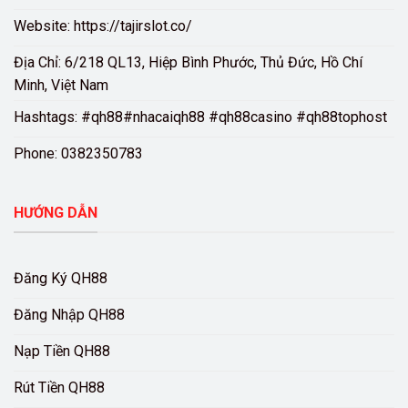
Website: https://tajirslot.co/
Địa Chỉ: 6/218 QL13, Hiệp Bình Phước, Thủ Đức, Hồ Chí
Minh, Việt Nam
Hashtags: #qh88#nhacaiqh88 #qh88casino #qh88tophost
Phone: 0382350783
HƯỚNG DẪN
Đăng Ký QH88
Đăng Nhập QH88
Nạp Tiền QH88
Rút Tiền QH88