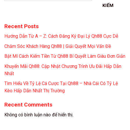
KIẾM
Recent Posts
Hướng Dẫn Từ A – Z: Cách Đăng Ký Đại Lý Qh88 Cực Dễ
Chăm Sóc Khách Hàng Qh88 | Giải Quyết Mọi Vấn Đề
Bật Mí Cách Kiếm Tiền Từ Qh88 Bí Quyết Làm Giàu Đơn Giản
Khuyến Mãi Qh88: Cập Nhật Chương Trình Ưu Đãi Hấp Dẫn
Nhất
Tìm Hiểu Về Tỷ Lệ Cá Cược Tại Qh88 – Nhà Cái Có Tỷ Lệ
Kèo Hấp Dẫn Nhất Thị Trường
Recent Comments
Không có bình luận nào để hiển thị.