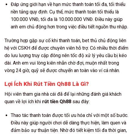
Đáp ứng giới hạn về hạn mức thanh toán tối đa, tối thiểu
nền tảng quy định. Cụ thể, mức thanh toán tối thiểu là
100.000 VNĐ, tối đa là 10.000.000 VNĐ. Điều này giúp
anh em chủ động hơn trong việc điều tiết nguồn thu nhập.
Trường hợp gặp sự cố khi thanh toán, bet thủ chủ động liên
hệ với CSKH để được chuyên viên hỗ trợ. Có nhiều thời điểm
do lưu lượng truy cập đông nên tốc độ xử lý yêu cầu bị kéo
dài. Anh em vui lòng kiên nhẫn chờ đợi, muộn nhất trong
vòng 24 giờ, quỹ sẽ được chuyển an toàn vào ví cá nhân.
Lợi Ích Khi Rút Tiền Qh88 Là Gì?
Hội viên tham gia nhà cái đã để lại những đánh giá khách
quan về lợi ích khi
rút tiền Qh88
sau đây:
Thao tác thanh toán được tối ưu hóa chỉ với một số bước.
Điều này giúp người chơi dễ dàng thực hiện, làm quen và
đảm bảo sự thuận tiện. Nhờ đó tiết kiệm tối đa thời gian,