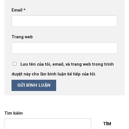
Email
*
Trang web
Lưu tên của tôi, email, và trang web trong trình
duyệt này cho lần bình luận kế tiếp của tôi.
Tìm kiếm
TÌM