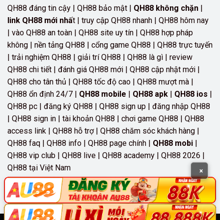
QH88 đáng tin cậy | QH88 bảo mật |
QH88 không chặn
|
link QH88 mới nhấ
t | truy cập QH88 nhanh | QH88 hôm nay
| vào QH88 an toàn | QH88 site uy tín | QH88 hợp pháp
không | nền tảng QH88 | cổng game QH88 | QH88 trực tuyến
| trải nghiệm QH88 | giải trí QH88 | QH88 là gì | review
QH88 chi tiết | đánh giá QH88 mới | QH88 cập nhật mới |
QH88 cho tân thủ | QH88 tốc độ cao | QH88 mượt mà |
QH88 ổn định 24/7 |
QH88 mobile
|
QH88 apk
|
QH88 ios
|
QH88 pc | đăng ký QH88 | QH88 sign up | đăng nhập QH88
| QH88 sign in | tài khoản QH88 | chơi game QH88 | QH88
access link | QH88 hỗ trợ | QH88 chăm sóc khách hàng |
QH88 faq | QH88 info | QH88 page chính |
QH88 mobi
|
QH88 vip club | QH88 live | QH88 academy | QH88 2026 |
QH88 tại Việt Nam
×