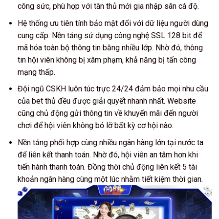
công sức, phù hợp với tân thủ mới gia nhập sân cá độ.
Hệ thống ưu tiên tính bảo mật đối với dữ liệu người dùng
cung cấp. Nền tảng sử dụng công nghệ SSL 128 bit để
mã hóa toàn bộ thông tin bằng nhiều lớp. Nhờ đó, thông
tin hội viên không bị xâm phạm, khả năng bị tấn công
mạng thấp.
Đội ngũ CSKH luôn túc trực 24/24 đảm bảo mọi nhu cầu
của bet thủ đều được giải quyết nhanh nhất. Website
cũng chủ động gửi thông tin về khuyến mãi đến người
chơi để hội viên không bỏ lỡ bất kỳ cơ hội nào.
Nền tảng phối hợp cùng nhiều ngân hàng lớn tại nước ta
để liên kết thanh toán. Nhờ đó, hội viên an tâm hơn khi
tiến hành thanh toán. Đồng thời chủ động liên kết 5 tài
khoản ngân hàng cùng một lúc nhằm tiết kiệm thời gian.